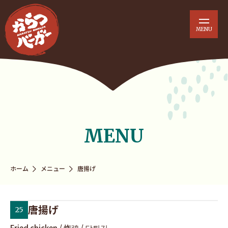
MENU
ホーム
メニュー
唐揚げ
唐揚げ
25
店舗
限定
Fried chicken / 炸鸡 / 닭튀김