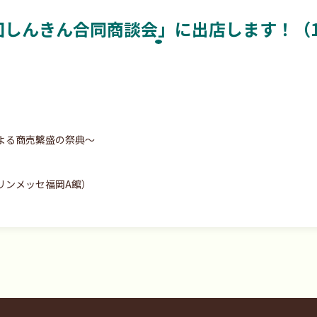
回しんきん合同商談会」に出店します！（11
よる商売繫盛の祭典～
リンメッセ福岡A館）