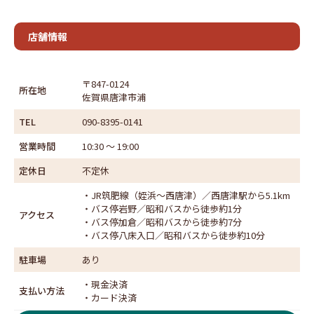
店舗情報
〒847-0124
所在地
佐賀県唐津市浦
TEL
090-8395-0141
営業時間
10:30 ～ 19:00
定休日
不定休
・JR筑肥線（姪浜～西唐津）／西唐津駅から5.1km
・バス停岩野／昭和バスから徒歩約1分
アクセス
・バス停加倉／昭和バスから徒歩約7分
・バス停八床入口／昭和バスから徒歩約10分
駐車場
あり
・現金決済
支払い方法
・カード決済